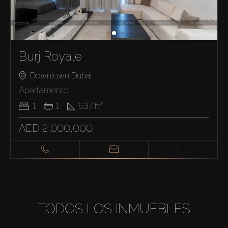
Burj Royale
Downtown Dubai
Apartamento
1
1
637
ft²
AED 2,000,000
TODOS LOS INMUEBLES