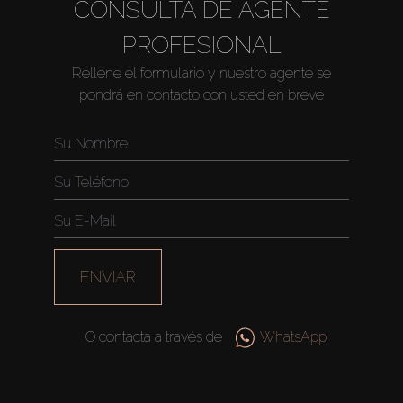
CONSULTA DE AGENTE
Comprar
PROFESIONAL
Alquilar
Rellene el formulario y nuestro agente se
pondrá en contacto con usted en breve
Venta
Sobre Plano
Agentes
ENVIAR
About Us
O contacta a través de
WhatsApp