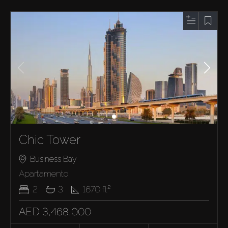
Chic Tower
Business Bay
Apartamento
2
3
1670
ft²
AED 3,468,000