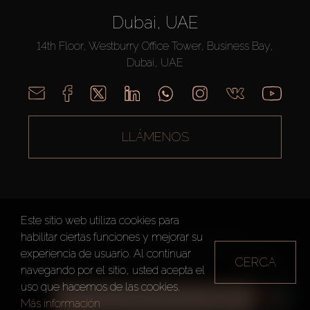
Dubai, UAE
14th Floor, Westburry Office Tower, Business Bay,
Dubai, UAE
LLÁMENOS
Este sitio web utiliza cookies para
habilitar ciertas funciones y mejorar su
AX CAPITAL ©2026 Todos los derechos reservados
experiencia de usuario. Al continuar
Condiciones de Uso
Política de privacidad
Mapa del sitio
CERCA
navegando por el sitio, usted acepta el
uso que hacemos de las cookies.
TODOS LOS FILTROS
Más información