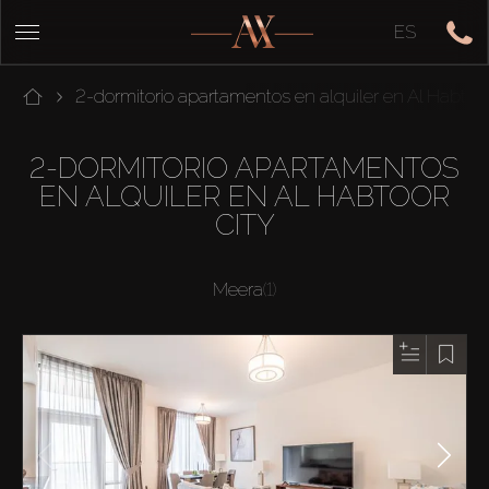
ES
2-dormitorio apartamentos en alquiler en Al Habtoor
2-DORMITORIO APARTAMENTOS
EN ALQUILER EN AL HABTOOR
CITY
Meera
(1)