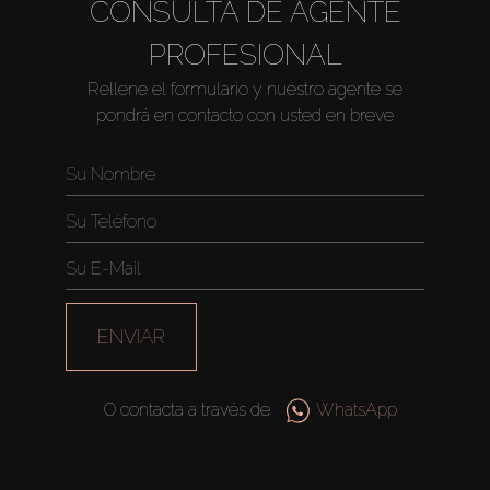
CONSULTA DE AGENTE
Alquilar
PROFESIONAL
Venta
Rellene el formulario y nuestro agente se
pondrá en contacto con usted en breve
Sobre Plano
Agentes
About Us
ENVIAR
O contacta a través de
WhatsApp