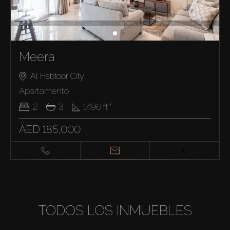
Meera
Al Habtoor City
Apartamento
2
3
1496
ft²
AED 185,000
TODOS LOS INMUEBLES