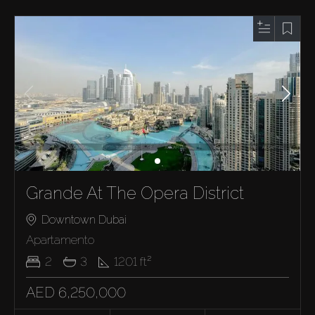
Grande At The Opera District
Downtown Dubai
Apartamento
2
3
1201
ft²
AED 6,250,000