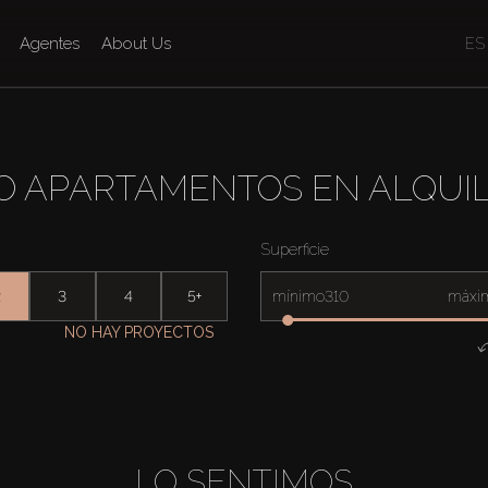
Agentes
About Us
ES
O APARTAMENTOS EN ALQUI
Superficie
2
3
4
5+
mínimo
máxi
NO HAY PROYECTOS
LO SENTIMOS