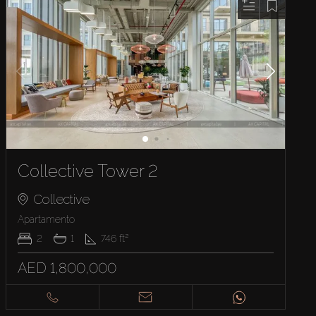
Collective Tower 2
Collective
Apartamento
2
1
746
ft²
AED 1,800,000