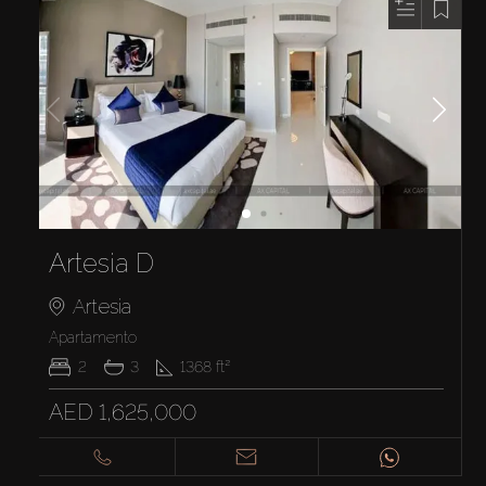
Artesia D
Artesia
Apartamento
2
3
1368
ft²
AED 1,625,000