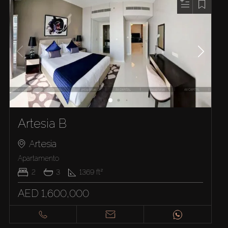
Artesia B
Artesia
Apartamento
2
3
1369
ft²
AED 1,600,000