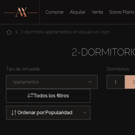
Comprar
Alquilar
Venta
Sobre Plano
2-dormitorio apartamentos en alquiler en Arjan
2-DORMITORI
Tipo de inmueble
Dormitorios
Apartamentos
1
Todos los filtros
Ordenar por:
Popularidad