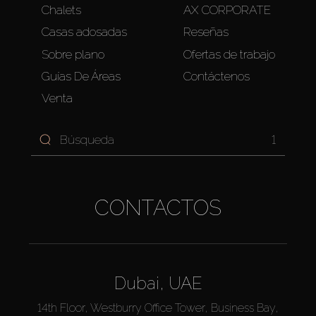
Chalets
AX CORPORATE
Casas adosadas
Reseñas
Sobre plano
Ofertas de trabajo
Guías De Áreas
Contáctenos
Venta
1
CONTACTOS
Dubai, UAE
14th Floor, Westburry Office Tower, Business Bay,