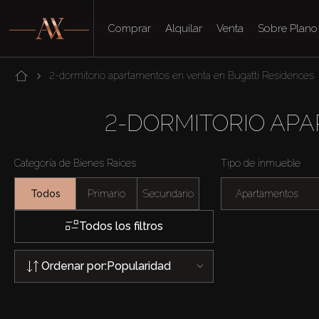
Comprar
Alquilar
Venta
Sobre Plano
2-dormitorio apartamentos en venta en Bugatti Residences
2-DORMITORIO APA
Categoría de Bienes Raíces
Tipo de inmueble
Todos
Primario
Secundario
Apartamentos
Todos los filtros
Ordenar por:
Popularidad