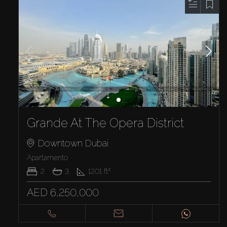
Grande At The Opera District
Downtown Dubai
Apartamento
2
3
1201
ft²
AED 6,250,000