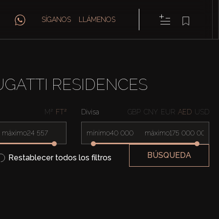
SÍGANOS
LLÁMENOS
UGATTI RESIDENCES
M²
FT²
Divisa
GBP
CNY
EUR
AED
USD
máximo
mínimo
máximo
BÚSQUEDA
Restablecer todos los filtros