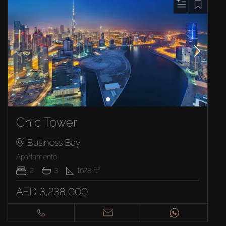
Chic Tower
Business Bay
Apartamento
2
3
1678
ft²
AED 3,238,000