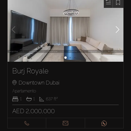
Burj Royale
Downtown Dubai
Apartamento
1
1
637
ft²
AED 2,000,000