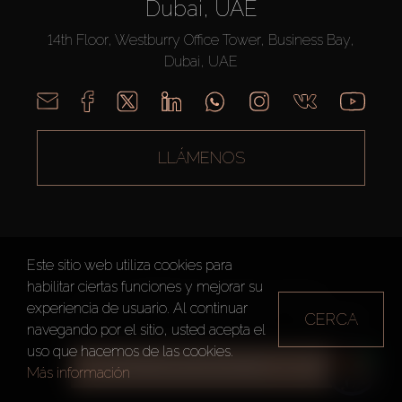
Dubai, UAE
14th Floor, Westburry Office Tower, Business Bay,
Dubai, UAE
LLÁMENOS
Este sitio web utiliza cookies para
habilitar ciertas funciones y mejorar su
AX CAPITAL ©2026 Todos los derechos reservados
experiencia de usuario. Al continuar
CERCA
Condiciones de Uso
Política de privacidad
Mapa del sitio
navegando por el sitio, usted acepta el
uso que hacemos de las cookies.
TODOS LOS FILTROS
Más información