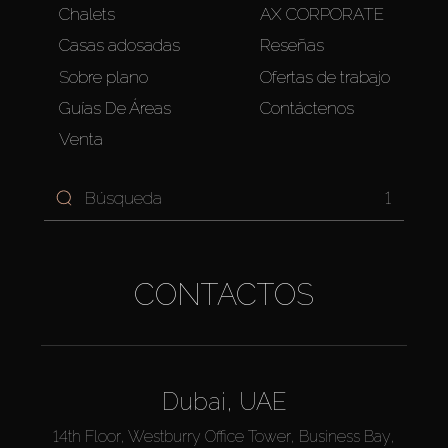
Chalets
AX CORPORATE
Casas adosadas
Reseñas
Sobre plano
Ofertas de trabajo
Guías De Áreas
Contáctenos
Venta
1
CONTACTOS
Dubai, UAE
14th Floor, Westburry Office Tower, Business Bay,