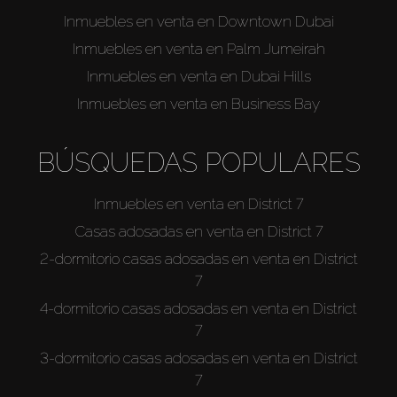
Venta
Inmuebles en venta en Downtown Dubai
Inmuebles en venta en Palm Jumeirah
Sobre Plano
Inmuebles en venta en Dubai Hills
Inmuebles en venta en Business Bay
Agentes
BÚSQUEDAS POPULARES
About Us
Inmuebles en venta en District 7
Casas adosadas en venta en District 7
2-dormitorio casas adosadas en venta en District
7
4-dormitorio casas adosadas en venta en District
7
3-dormitorio casas adosadas en venta en District
7