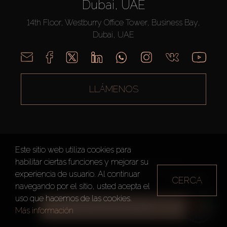
Dubai, UAE
14th Floor, Westburry Office Tower, Business Bay,
Dubai, UAE
LLÁMENOS
Este sitio web utiliza cookies para
habilitar ciertas funciones y mejorar su
AX CAPITAL ©2026 Todos los derechos reservados
experiencia de usuario. Al continuar
CERCA
Condiciones de Uso
Política de privacidad
Mapa del sitio
navegando por el sitio, usted acepta el
uso que hacemos de las cookies.
TODOS LOS FILTROS
Más información