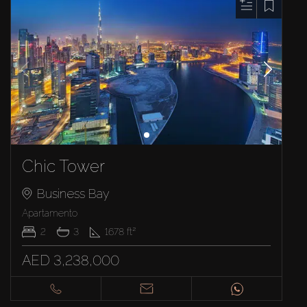
Chic Tower
Business Bay
Apartamento
2
3
1678
ft²
AED 3,238,000