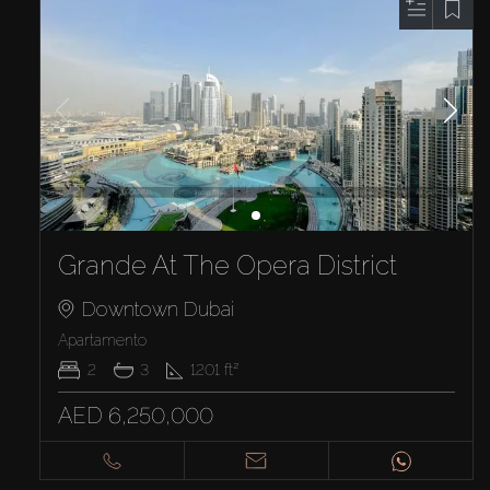
Grande At The Opera District
Downtown Dubai
Apartamento
2
3
1201
ft²
AED 6,250,000