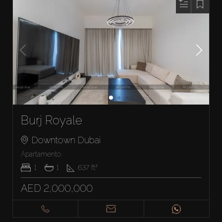
Burj Royale
Downtown Dubai
Apartamento
1
1
637
ft²
AED 2,000,000