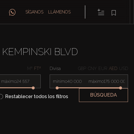
SÍGANOS
LLÁMENOS
KEMPINSKI BLVD
M²
FT²
Divisa
GBP
CNY
EUR
AED
USD
máximo
mínimo
máximo
BÚSQUEDA
Restablecer todos los filtros