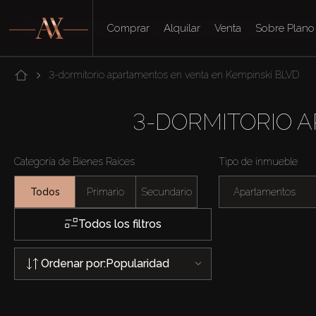
Comprar
Alquilar
Venta
Sobre Plano
3-dormitorio apartamentos en venta en Kempinski BLVD
3-DORMITORIO 
Categoría de Bienes Raíces
Tipo de inmueble
Todos
Primario
Secundario
Apartamentos
Todos los filtros
Ordenar por:
Popularidad