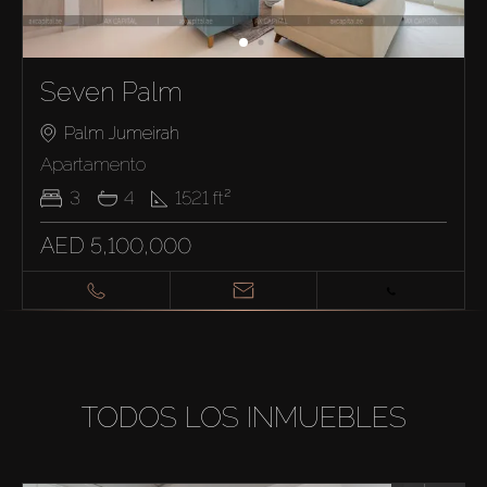
Seven Palm
Palm Jumeirah
Apartamento
3
4
1521
ft²
AED 5,100,000
TODOS LOS INMUEBLES