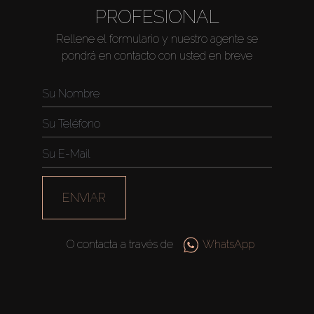
PROFESIONAL
Rellene el formulario y nuestro agente se
Comprar
pondrá en contacto con usted en breve
Alquilar
Venta
Sobre Plano
ENVIAR
Agentes
O contacta a través de
WhatsApp
About Us