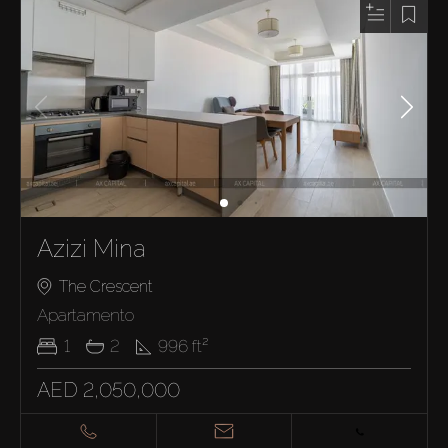
Azizi Mina
The Crescent
Apartamento
1
2
996
ft²
AED 2,050,000