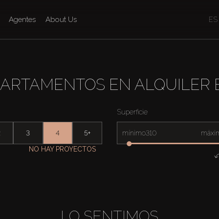
Agentes
About Us
ES
PARTAMENTOS EN ALQUILER 
Superficie
2
3
4
5+
mínimo
máxi
NO HAY PROYECTOS
LO SENTIMOS