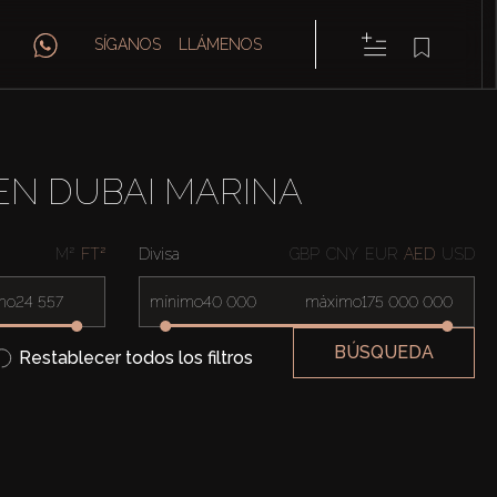
SÍGANOS
LLÁMENOS
EN DUBAI MARINA
M²
FT²
Divisa
GBP
CNY
EUR
AED
USD
mo
mínimo
máximo
BÚSQUEDA
Restablecer todos los filtros