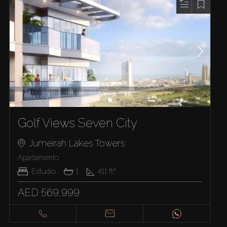
Golf Views Seven City
Jumeirah Lakes Towers
Apartamento
Estudio
1
411
ft²
AED 569,999