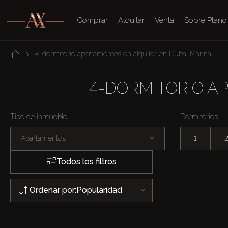
Comprar
Alquilar
Venta
Sobre Plano
4-dormitorio apartamentos en alquiler en Dubai Marina
4-DORMITORIO A
Tipo de inmueble
Dormitorios
Apartamentos
1
Todos los filtros
Ordenar por:
Popularidad