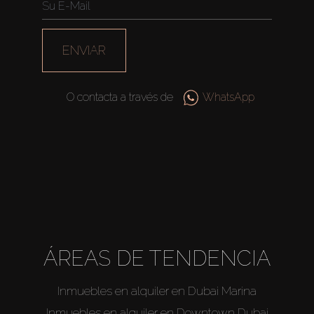
ENVIAR
O contacta a través de
WhatsApp
Comprar
Alquilar
ÁREAS DE TENDENCIA
Venta
Inmuebles en alquiler en Dubai Marina
Inmuebles en alquiler en Downtown Dubai