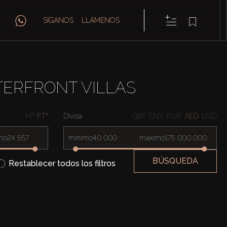
SÍGANOS
LLÁMENOS
TERFRONT VILLAS
M²
FT²
Divisa
GBP
CNY
EUR
AED
USD
mo
mínimo
máximo
BÚSQUEDA
Restablecer todos los filtros