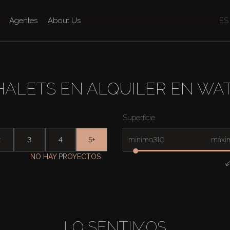
Agentes
About Us
ES
HALETS EN ALQUILER EN WA
Superficie
2
3
4
5+
mínimo
máxi
NO HAY PROYECTOS
LO SENTIMOS