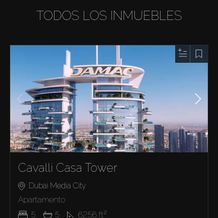
TODOS LOS INMUEBLES
Cavalli Casa Tower
Dubai Media City
Apartamento
5
5
6256
ft²