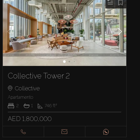
Collective Tower 2
Collective
Apartamento
2
1
746
ft²
AED 1,800,000