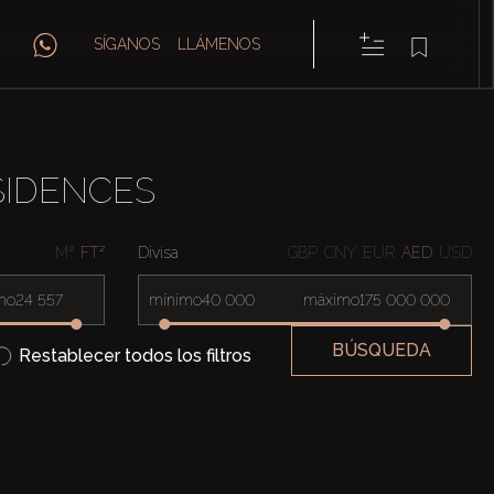
SÍGANOS
LLÁMENOS
SIDENCES
M²
FT²
Divisa
GBP
CNY
EUR
AED
USD
mo
mínimo
máximo
BÚSQUEDA
Restablecer todos los filtros