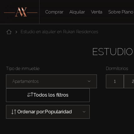
Comprar
Alquilar
Venta
Sobre Plano
Estudio en alquiler en Rukan Residences
ESTUDIO
Tipo de inmueble
Dormitorios
Apartamentos
1
Todos los filtros
Ordenar por:
Popularidad