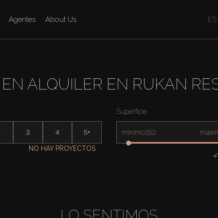
Agentes
About Us
ES
 EN ALQUILER EN RUKAN RE
Superficie
2
3
4
5+
mínimo
máxi
NO HAY PROYECTOS
LO SENTIMOS