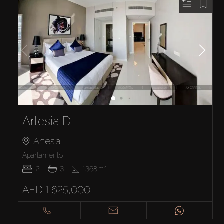
Artesia D
Artesia
Apartamento
2
3
1368
ft²
AED 1,625,000