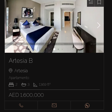
Artesia B
Artesia
Apartamento
2
3
1369
ft²
AED 1,600,000