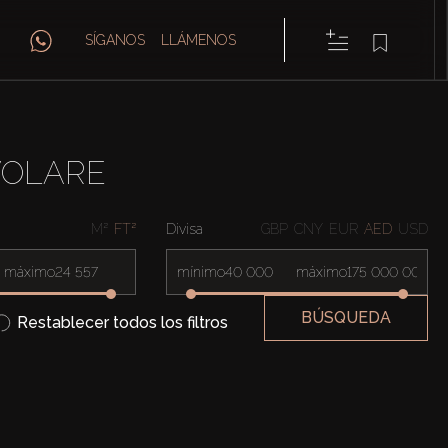
SÍGANOS
LLÁMENOS
VOLARE
M²
FT²
Divisa
GBP
CNY
EUR
AED
USD
máximo
mínimo
máximo
BÚSQUEDA
Restablecer todos los filtros