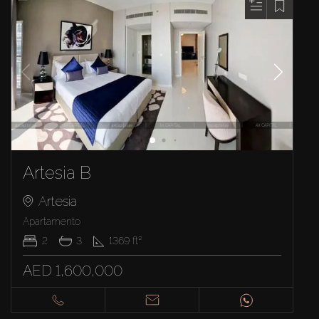
Artesia B
Artesia
Apartamento
2
3
1369
ft²
AED 1,600,000