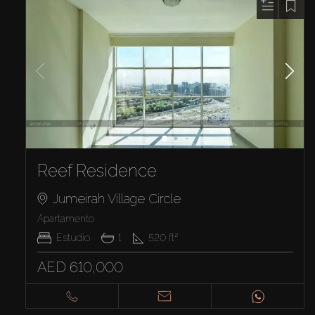
Reef Residence
Jumeirah Village Circle
Apartamento
Estudio
1
520
ft²
AED 610,000