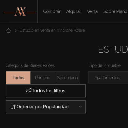
Comprar
Alquilar
Venta
Sobre Plano
Estudio en venta en Vincitore Volare
ESTUD
Categoría de Bienes Raíces
Tipo de inmueble
Todos
Primario
Secundario
Apartamentos
Todos los filtros
Ordenar por:
Popularidad