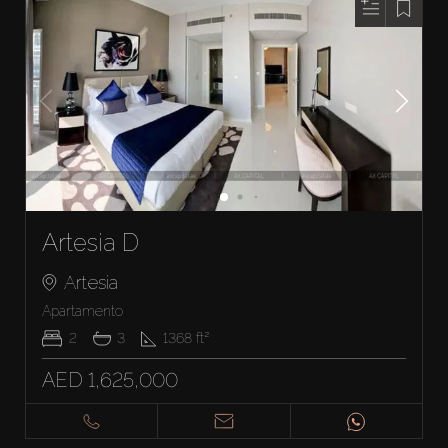
Artesia D
Artesia
Apartamento
2
3
1368
ft²
AED 1,625,000