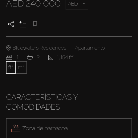
AED 240,000
AED
Bluewaters Residences
Apartamento
1
2
1,154 ft²
ft²
m²
CARACTERÍSTICAS Y
COMODIDADES
Zona de barbacoa