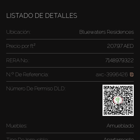
LISTADO DE DETALLES
Ubicación:
Bluewaters Residences
Precio por
ft²
207.97 AED
RERA No.:
7148979322
N.º De Referencia:
axc-3996426
Número De Permiso DLD:
Muebles:
Amueblado
Tipo De Inmueble:
Apartamento