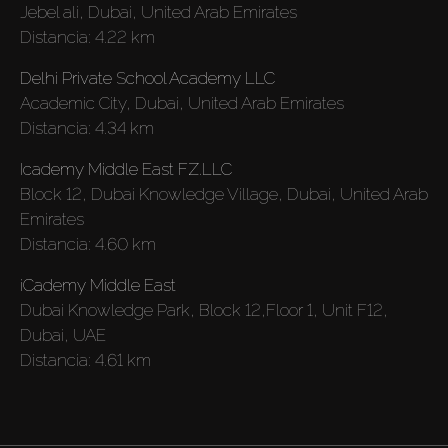
Jebel ali, Dubai, United Arab Emirates
Distancia:
4.22 km
Delhi Private School Academy LLC
Academic City, Dubai, United Arab Emirates
Distancia:
4.34 km
Icademy Middle East FZ.LLC
Block 12, Dubai Knowledge Village, Dubai, United Arab
Emirates
Distancia:
4.60 km
Comprar
iCademy Middle East
Dubai Knowledge Park, Block 12,Floor 1, Unit F12,
Dubai, UAE
Alquilar
Distancia:
4.61 km
Venta