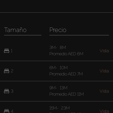
Tamaño
Precio
3M
-
8M
1
Vista
Promedio
AED 6M
6M
-
10M
2
Vista
Promedio
AED 7M
9M
-
13M
3
Vista
Promedio
AED 11M
15M
-
23M
4
Vista