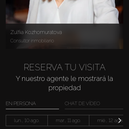
Zulfiia Kozhomuratova
Consultor inmobiliario
RESERVA TU VISITA
Y nuestro agente le mostrará la
propiedad
EN PERSONA
CHAT DE VÍDEO
lun., 10 ago.
mar., 11 ago.
mié., 12 ago.