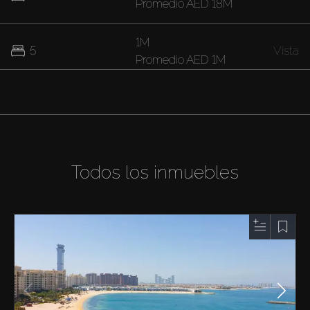
Promedio
AED 18M
1M
5
Vista
Promedio
AED 1M
Todos los inmuebles