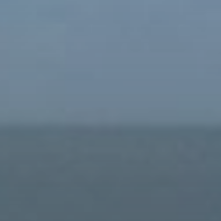
Cumpărați
Închiriați
Vânzare
Off-Plan
Agenți
About Us