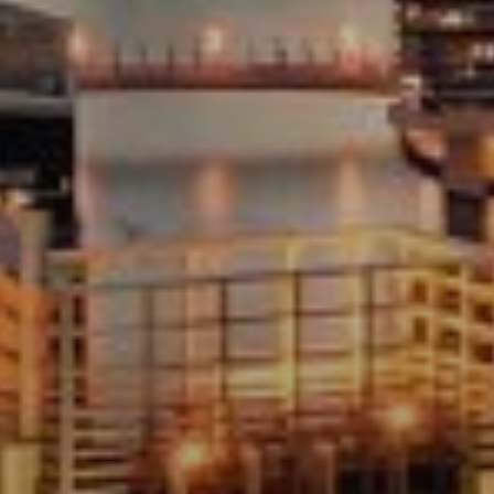
Cumpărați
Închiriați
Vânzare
Off-Plan