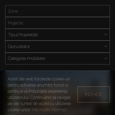
Tipul Proprietății
Dezvoltator
Categoria Imobiliare
Acest site web folosește cookie-uri
pentru activarea anumitor funcții și
pentru a vă îmbunătăți experiența
ÎNCHIDE
utilizatorului. Continuând să navigați
pe site sunteți de acord cu utilizarea
cookie-urilor.
Mai multe informații