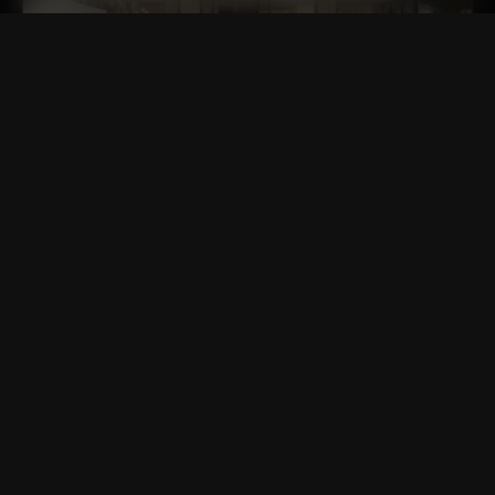
Farm Gardens 2
Tip:
Rezidențial
Dezvoltator:
Emaar Properties
EXPLORAȚI