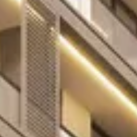
Cumpărați
Închiriați
Vânzare
Off-Plan
Agenți
About Us