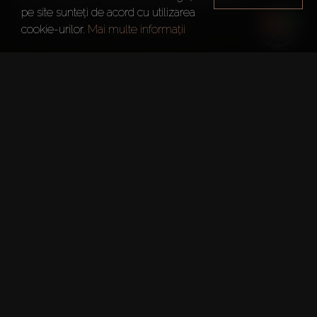
pe site sunteți de acord cu utilizarea
Dubai
Olivia Residences
cookie-urilor.
Mai multe informații
Informații Sumare
Project:
Olivia Residences
Etaje:
7
Data Predării:
30 Apr. 2026
Suprafața Totală:
0.25m Sq.ft
Numărul Permisului DLD: