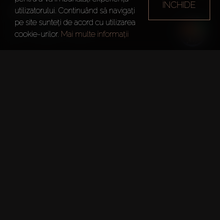
ÎNCHIDE
ALANA
utilizatorului. Continuând să navigați
pe site sunteți de acord cu utilizarea
Dubai
Alana
cookie-urilor.
Mai multe informații
Informații Sumare
Project:
Alana
Dezvoltator:
Emaar Properties
Data Predării:
31 Mai 2027
Numărul Permisului DLD: