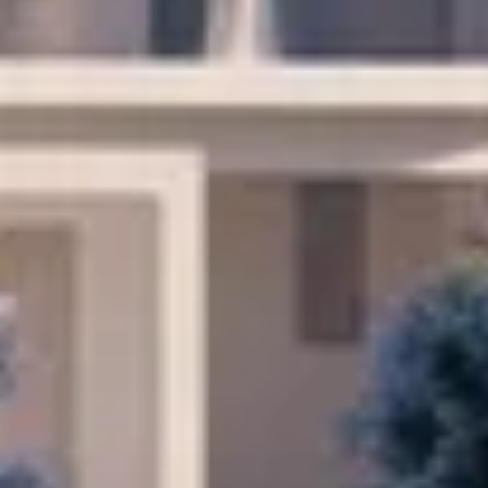
Cumpărați
Închiriați
Vânzare
Off-Plan
Agenți
About Us