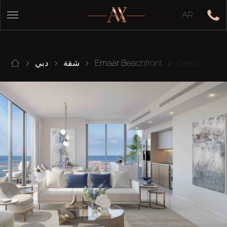
AR
Damac Bay II
Emaar Beachfront
شقة
دبي