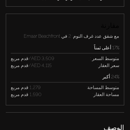
مقارنة
مع شقق عدد غرف النوم: 2 في Emaar Beachfront
17% أعلى ثمناً
متوسط السعر :
3,509 AED/قدم مربع
سعر العقار:
4,115 AED/قدم مربع
24% أكبر
متوسط المساحة:
1,279 قدم مربع
مساحة العقار:
1,590 قدم مربع
الوصف