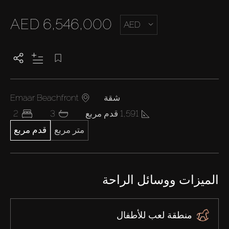
AED 6,546,000
AED
شقة
Emaar Beachfront
1,591 قدم مربع
3
2
متر مربع
قدم مربع
الميزات ووسائل الراحة
منطقة لعب للأطفال