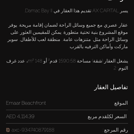
عقار عصري مع جميع وسائل الراحة لضمان إقامة مريحة. يوفر
موقع المشروع بنية تحتية متطورة. يمكن للمقيمين العثور على
وسائل الراحة مثل: متنزهات عامة, منطقة لعب للأطفال, سوبر
يشغل العقار (شقة) مساحة 1590.58 قدم² أو 148 m²، عدد غرف
النوم: 2
تفاصيل العقار
الموقع:
Emaar Beachfront
السعر لكل
قدم مربع
4,114.39 AED
رقم المرجع::
axc-934740879188