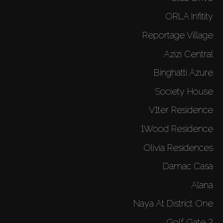
ORLA Infitity
Reportage Village
Azizi Central
Binghatti Azure
Society House
V1ter Residence
شراء
1Wood Residence
إيجار
Olivia Residences
Damac Casa
بيع
Alana
Naya At District One
قيد الإنشاء
Golf Gate 2