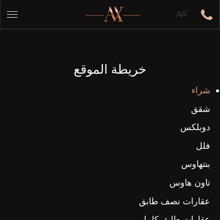
AR
خريطة الموقع
شراء
شقق
دوبلكس
فلل
بنتهاوس
تاون هاوس
عقارات نصف طابق
عقارات طابق كامل