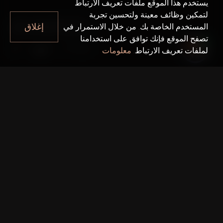
يستخدم هذا الموقع ملفات تعريف الارتباط
لتمكين وظائف معينة ولتحسين تجربة
AMARGO
إغلاق
المستخدم الخاصة بك. من خلال الاستمرار في
تصفح الموقع فإنك توافق على استخدامنا
Amargo
دبي
لملفات تعريف الارتباط.
معلومات
حقائق سريعة
مشروع واحد:
Amargo
المطور:
Damac Properties
تاريخ التسليم:
16 ديسمبر 2021
رقم تصريح دائرة الأراضي والأملاك في دبي: