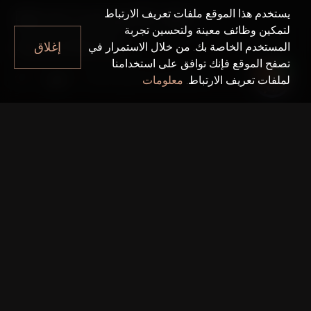
BEACHGATE BY
يستخدم هذا الموقع ملفات تعريف الارتباط
لتمكين وظائف معينة ولتحسين تجربة
ADDRESS
إغلاق
المستخدم الخاصة بك. من خلال الاستمرار في
تصفح الموقع فإنك توافق على استخدامنا
Beachgate By Address
دبي
لملفات تعريف الارتباط.
معلومات
حقائق سريعة
مشروع واحد:
Beachgate By Address
المطور:
Emaar Properties
الطوابق:
37
تاريخ التسليم:
17 نوفمبر 2026
المساحة الكلية:
0.00مليون قدم مربع