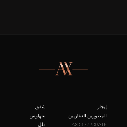
إيجار
شقق
المطورين العقاريين
بنتهاوس
AX CORPORATE
فلل