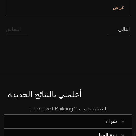
عرض
التالي
السابق
شراء
إيجار
أعلمني بالنتائج الجديدة
بيع
التصفية حسب The Cove II Building 11:
قيد الإنشاء
شراء
الوكلاء
نوع العقار