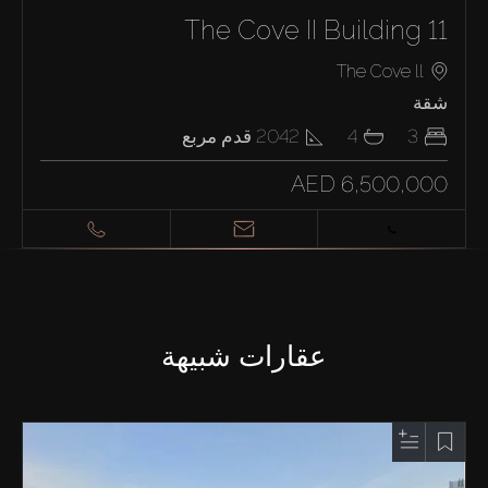
The Cove II Building 11
The Cove ll
شقة
3
4
2042
قدم مربع
AED 6,500,000
عقارات شبيهة