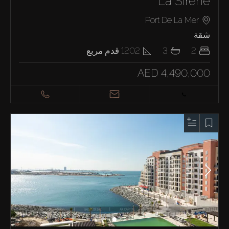
La Sirene
Port De La Mer
شقة
2
3
1202
قدم مربع
AED 4,490,000