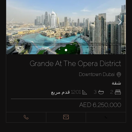
Grande At The Opera District
Downtown Dubai
شقة
2
3
1201
قدم مربع
AED 6,250,000