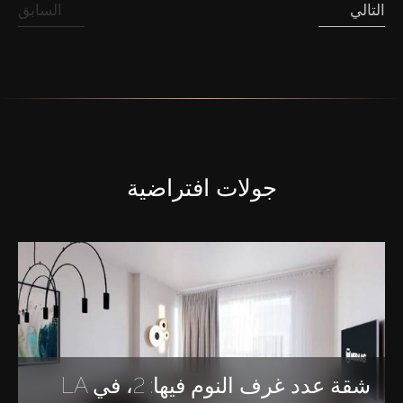
التالي
السابق
جولات افتراضية
شقة عدد غرف النوم فيها: 2، في LA