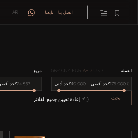
اتصل بنا
تابعنا
AR
العملة
USD
AED
EUR
CNY
GBP
مربع
كحد أقصى
كحد أدنى
كحد أقصى
بحث
إعادة تعيين جميع الفلاتر