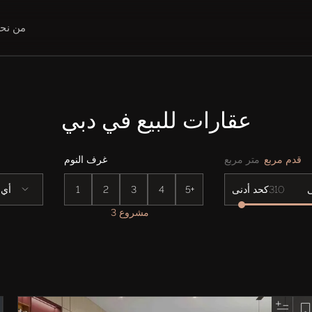
من نح
عقارات للبيع في دبي
قدم مربع
متر مربع
غرف النوم
5+
4
3
2
1
أي
كحد أدنى
3 مشروع