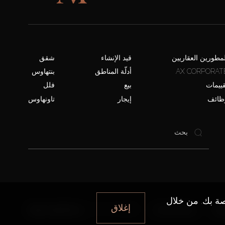
لمطورين العقاريين
قيد الإنشاء
شقق
AX CORPORAT
أدلّة المناطق
بنتهاوس
قييمات
بيع
فلل
ظائف
إيجار
تاونهاوس
صة بك. من خلال
إغلاق
وصية
شروط الاستخدام
AX CAPITAL ©2026 جميع الحقوق محفوظة