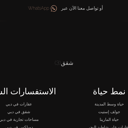
أو تواصل معنا الآن عبر
WhatsApp
شقق
(3)
نمط حياة
الاستفسارات الش
حياة وسط المدينة
عقارات في دبي
جولف إستيت
شقق في دبي
حياة المارينا
مساحات تجارية في دبي
ارات على شاطئ البحر
دوبلكس في دبي