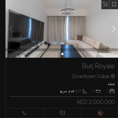
Burj Royale
Downtown Dubai
شقة
1
1
637
قدم مربع
AED 2,000,000