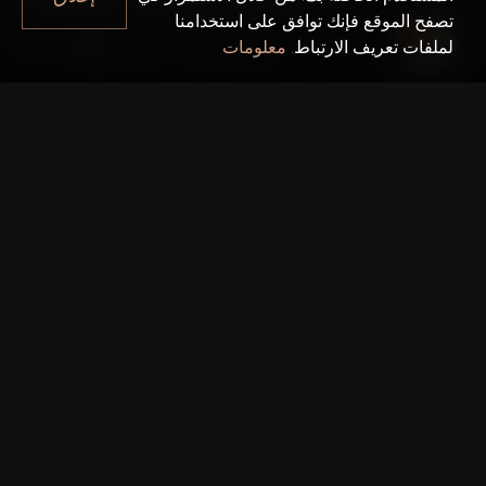
تصفح الموقع فإنك توافق على استخدامنا
Farm Gardens 2
دبي
لملفات تعريف الارتباط.
معلومات
حقائق سريعة
مشروع واحد:
Farm Gardens 2
المطور:
Emaar Properties
تاريخ التسليم:
31 مارس 2028
رقم تصريح دائرة الأراضي والأملاك في دبي: