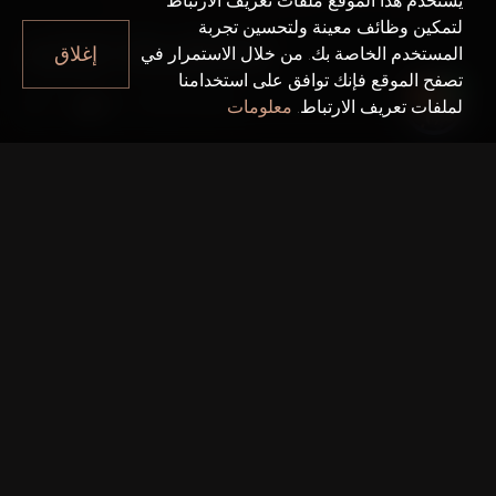
يستخدم هذا الموقع ملفات تعريف الارتباط
لتمكين وظائف معينة ولتحسين تجربة
AZIZI RIVIERA
إغلاق
المستخدم الخاصة بك. من خلال الاستمرار في
تصفح الموقع فإنك توافق على استخدامنا
Azizi Riviera
دبي
لملفات تعريف الارتباط.
معلومات
حقائق سريعة
مشروع واحد:
Azizi Riviera
المطور:
Azizi Developments
تاريخ التسليم:
10 يونيو 2022
رقم تصريح دائرة الأراضي والأملاك في دبي: