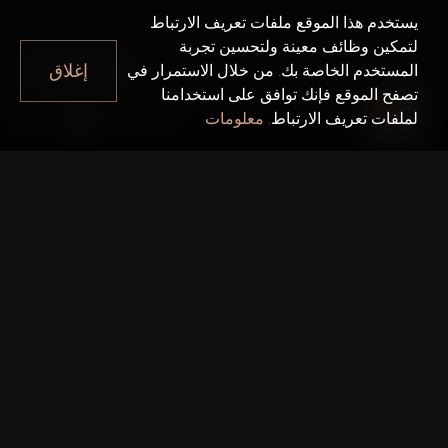
يستخدم هذا الموقع ملفات تعريف الارتباط
لتمكين وظائف معينة ولتحسين تجربة
MIRDIF
إغلاق
المستخدم الخاصة بك. من خلال الاستمرار في
تصفح الموقع فإنك توافق على استخدامنا
Mirdif
دبي
لملفات تعريف الارتباط.
معلومات
حقائق سريعة
المطور:
Dubai Investment Real Estate Company
النوع:
شقق وفلل
المساحة الكلية:
6مليون قدم مربع