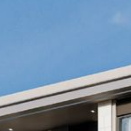
شراء
إيجار