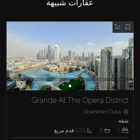
عقارات شبيهة
Grande At The Opera District
Downtown Dubai
شقة
2
3
1201
قدم مربع