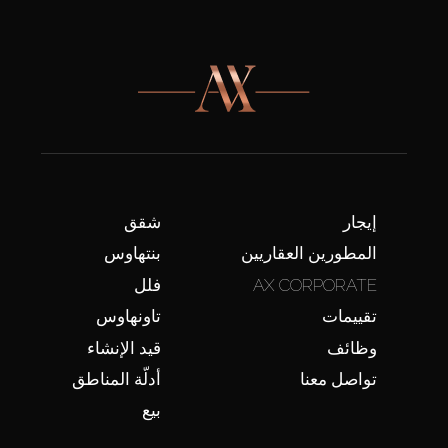
إيجار
شقق
المطورين العقاريين
بنتهاوس
AX CORPORATE
فلل
تقييمات
تاونهاوس
وظائف
قيد الإنشاء
تواصل معنا
أدلّة المناطق
بيع