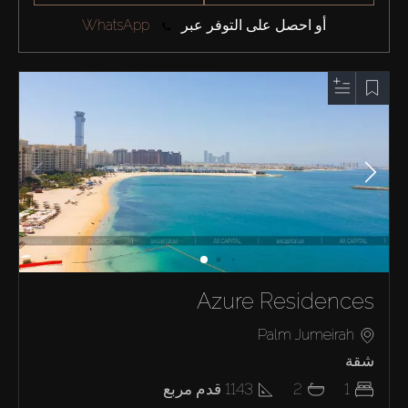
أو احصل على التوفر عبر
WhatsApp
Azure Residences
Palm Jumeirah
شقة
1
2
1143
قدم مربع