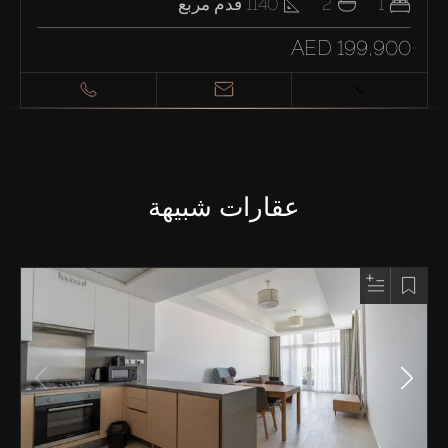
1
2
1140
قدم مربع
AED 199,900
عقارات شبيهة