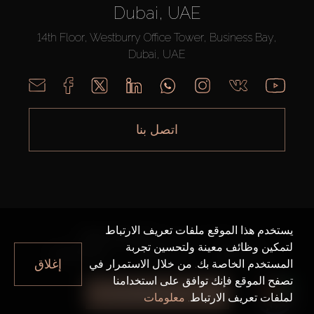
Dubai, UAE
14th Floor, Westburry Office Tower, Business Bay,
Dubai, UAE
اتصل بنا
يستخدم هذا الموقع ملفات تعريف الارتباط
AX CAPITAL ©2026 جميع الحقوق محفوظة
لتمكين وظائف معينة ولتحسين تجربة
خريطة الموقع
سياسة الخصوصية
شروط الاستخدام
إغلاق
المستخدم الخاصة بك. من خلال الاستمرار في
تصفح الموقع فإنك توافق على استخدامنا
جميع الفلاتر
لملفات تعريف الارتباط.
معلومات