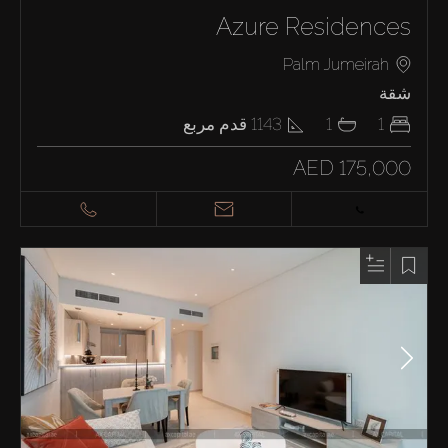
Azure Residences
Palm Jumeirah
شقة
1
1
1143
قدم مربع
AED 175,000