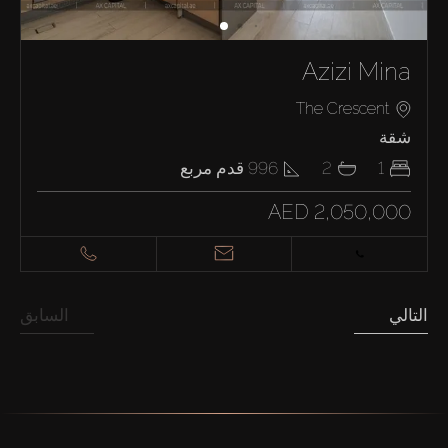
Azizi Mina
The Crescent
شقة
1
2
996
قدم مربع
AED 2,050,000
التالي
السابق