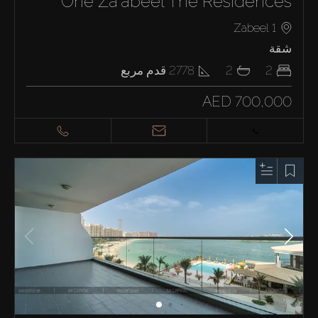
One Za'abeel The Residences
Zabeel 1
شقة
2
2
2778
قدم مربع
AED 700,000