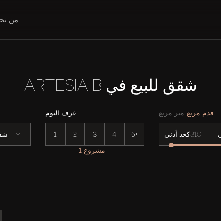
من نح
شقق للبيع في ARTESIA B
قدم مربع
متر مربع
غرف النوم
5+
4
3
2
1
شق
كحد أدنى
1 مشروع