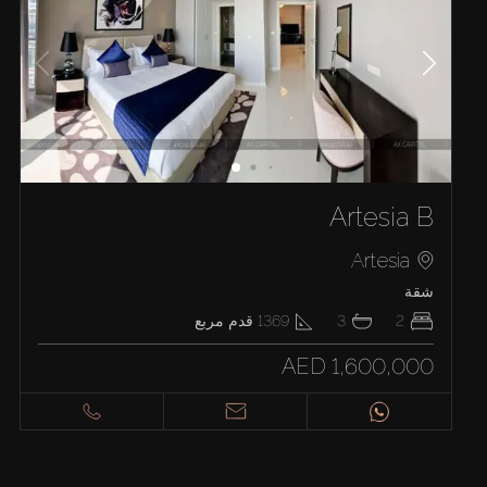
Artesia B
Artesia
شقة
2
3
1369
قدم مربع
AED 1,600,000