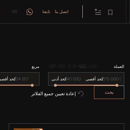
اتصل بنا
تابعنا
AR
العملة
USD
AED
EUR
CNY
GBP
مربع
كحد أقصى
كحد أدنى
كحد أقصى
بحث
إعادة تعيين جميع الفلاتر