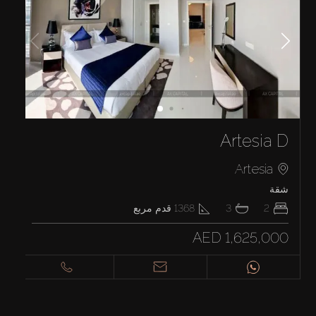
Artesia D
Artesia
شقة
2
3
1368
قدم مربع
AED 1,625,000