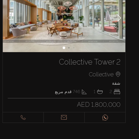
Collective Tower 2
Collective
شقة
2
1
746
قدم مربع
AED 1,800,000