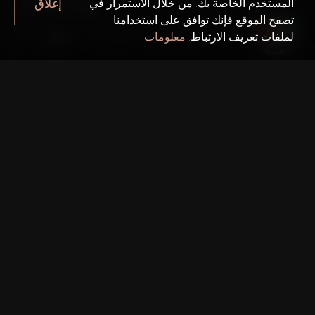
CIRCLE
إغلاق
المستخدم الخاصة بك. من خلال الاستمرار في
تصفح الموقع فإنك توافق على استخدامنا
Jumeirah Village Circle
دبي
لملفات تعريف الارتباط.
معلومات
حقائق سريعة
المطور:
Nakheel
النوع:
فلل وتاون هاوس
المساحة الكلية:
94مليون قدم مربع
باختصار