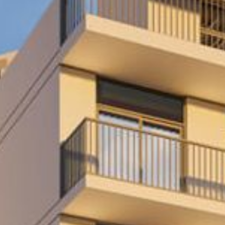
شراء
إيجار