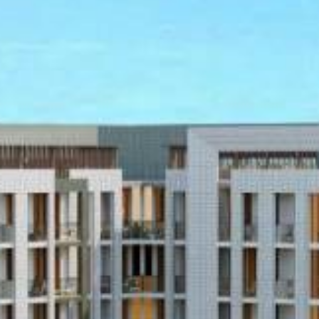
شراء
إيجار