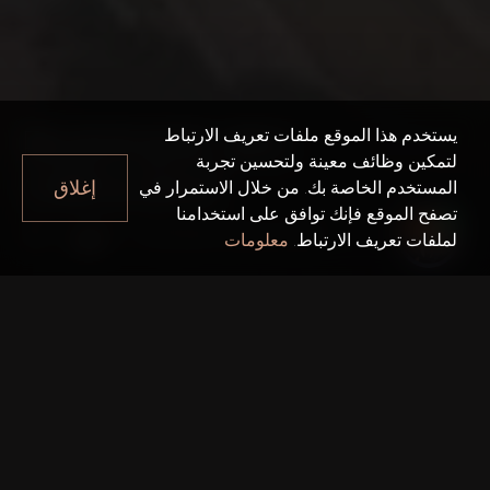
350 RIVERSIDE
يستخدم هذا الموقع ملفات تعريف الارتباط
لتمكين وظائف معينة ولتحسين تجربة
CRESCENT
إغلاق
المستخدم الخاصة بك. من خلال الاستمرار في
تصفح الموقع فإنك توافق على استخدامنا
350 Riverside Crescent
دبي
لملفات تعريف الارتباط.
معلومات
حقائق سريعة
مشروع واحد:
350 Riverside Crescent
المطور:
Sobha Realty