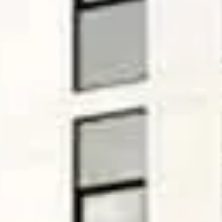
شراء
إيجار