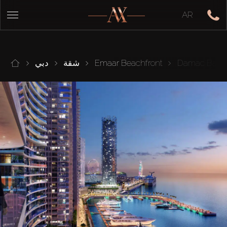
AR
Damac Bay II
Emaar Beachfront
شقة
دبي