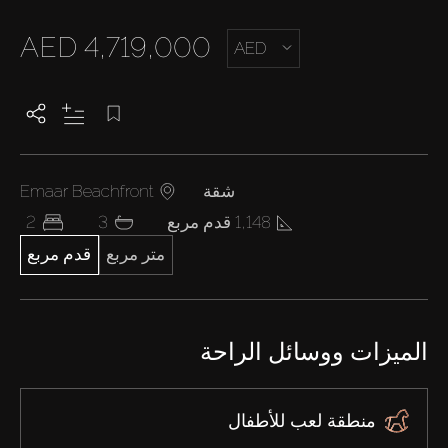
AED 4,719,000
AED
شقة
Emaar Beachfront
1,148 قدم مربع
3
2
متر مربع
قدم مربع
الميزات ووسائل الراحة
منطقة لعب للأطفال