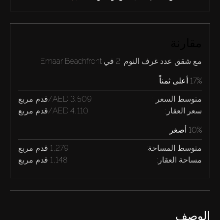
مقارنة
مع شقق عدد غرف النوم: 2 في Emaar Beachfront
17% أعلى ثمناً
متوسط السعر :
3,509 AED/قدم مربع
سعر العقار:
4,110 AED/قدم مربع
10% أصغر
متوسط المساحة:
1,279 قدم مربع
مساحة العقار:
1,148 قدم مربع
الوصف