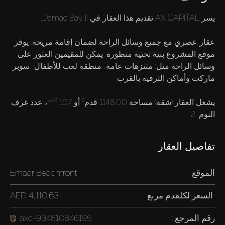
عقار عصري مع جميع وسائل الراحة لضمان إقامة مريحة. يوفر
موقع المشروع بنية تحتية متطورة. يمكن للمقيمين العثور على
وسائل الراحة مثل: متنزهات عامة, منطقة لعب للأطفال, سوبر
يشغل العقار (شقة) مساحة 1148.00 قدم² أو 107 m²، عدد غرف
النوم: 2
تفاصيل العقار
الموقع:
Emaar Beachfront
السعر لكل
قدم مربع
4,110.63 AED
رقم المرجع::
axc-934810846195