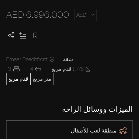
AED 6,996,000
AED
شقة
Emaar Beachfront
1,778 قدم مربع
4
3
متر مربع
قدم مربع
الميزات ووسائل الراحة
منطقة لعب للأطفال