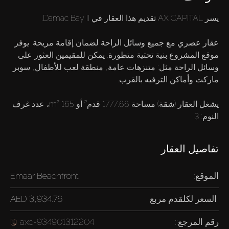
عقار عصري مع جميع وسائل الراحة لضمان إقامة مريحة. يوفر
موقع المشروع بنية تحتية متطورة. يمكن للمقيمين العثور على
وسائل الراحة مثل: متنزهات عامة, منطقة لعب للأطفال, سوبر
يشغل العقار (شقة) مساحة 1777.66 قدم² أو 165 m²، عدد غرف
النوم: 3
تفاصيل العقار
الموقع:
Emaar Beachfront
السعر لكل
قدم مربع
3,934.76 AED
رقم المرجع::
axc-934901312204