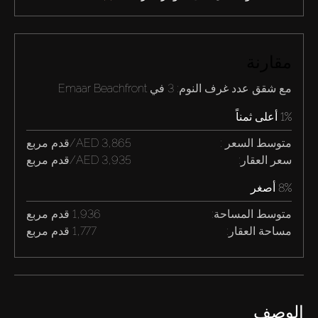
مقارنة
مع شقق عدد غرف النوم: 3 في Emaar Beachfront
1% أعلى ثمناً
متوسط السعر :
3,865 AED/قدم مربع
سعر العقار:
3,935 AED/قدم مربع
8% أصغر
متوسط المساحة:
1,936 قدم مربع
مساحة العقار:
1,777 قدم مربع
الوصف