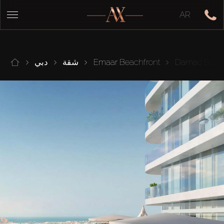
AR
Damac Bay II
Emaar Beachfront
شقة
دبي