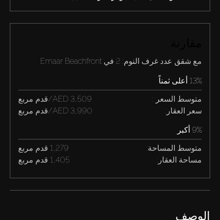
مقارنة
مع شقق عدد غرف النوم: 2 في Emaar Beachfront
13% أعلى ثمناً
متوسط السعر :
3,509 AED/قدم مربع
سعر العقار:
3,990 AED/قدم مربع
9% أكبر
متوسط المساحة:
1,279 قدم مربع
مساحة العقار:
1,405 قدم مربع
الوصف