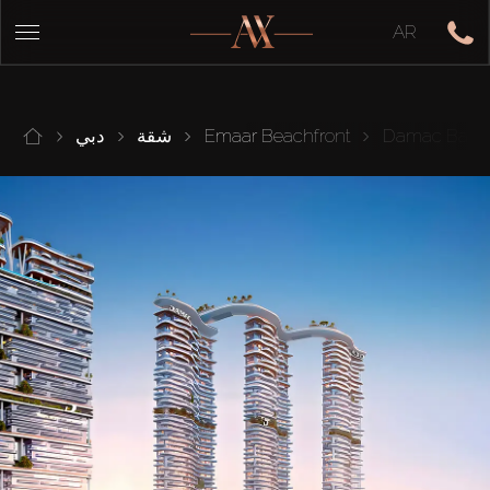
AR
Damac Bay II
Emaar Beachfront
شقة
دبي