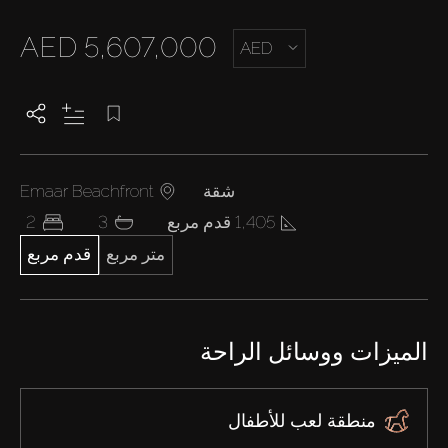
AED 5,607,000
AED
شقة
Emaar Beachfront
1,405 قدم مربع
3
2
متر مربع
قدم مربع
الميزات ووسائل الراحة
منطقة لعب للأطفال