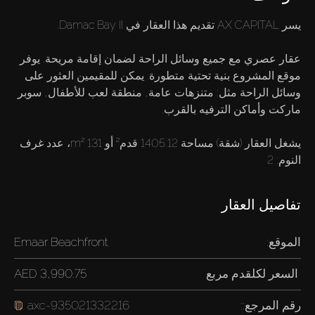
عقار عصري مع جميع وسائل الراحة لضمان إقامة مريحة. يوفر
موقع المشروع بنية تحتية متطورة. يمكن للمقيمين العثور على
وسائل الراحة مثل: متنزهات عامة, منطقة لعب للأطفال, سوبر
يشغل العقار (شقة) مساحة 1405.12 قدم² أو 131 m²، عدد غرف
النوم: 2
تفاصيل العقار
الموقع:
Emaar Beachfront
السعر لكل
قدم مربع
3,990.75 AED
رقم المرجع::
axc-935021332216