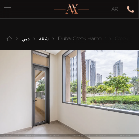
AR
Creek Ris
Dubai Creek Harbour
شقة
دبي