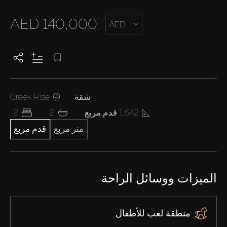
AED 140,000
AED
شقة
Creek Rise
1,542 قدم مربع
2
2
متر مربع
قدم مربع
الميزات ووسائل الراحة
منطقة لعب للأطفال