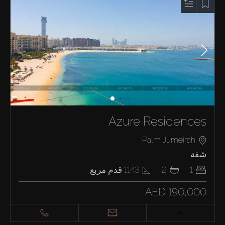
Azure Residences
Palm Jumeirah
شقة
1
2
1143
قدم مربع
AED 190,000