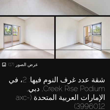
عرض الصور (17)
شقة عدد غرف النوم فيها: 2، في
Creek Rise Podium, دبي,
الإمارات العربية المتحدة (axc-
3996012)