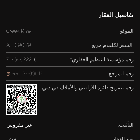
تفاصيل العقار
الموقع:
Creek Rise
السعر لكل
قدم مربع
90.79 AED
رقم مؤسسة التنظيم العقاري::
71364822216
رقم المرجع::
axc-3996012
رقم تصريح دائرة الأراضي والأملاك في دبي:
التأثيث:
غير مفروش
نوع العقار:
شقة