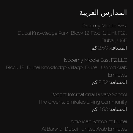
المدارس القريبة
iCademy Middle East
Dubai Knowledge Park, Block 12,Floor 1, Unit F12,
Dubai, UAE
2.50 كم
المسافة:
Icademy Middle East FZ.LLC
Block 12, Dubai Knowledge Village, Dubai, United Arab
Emirates
2.52 كم
المسافة:
Regent International Private School
The Greens, Emirates Living Community
4.50 كم
المسافة:
American School of Dubai
Al Barsha, Dubai, United Arab Emirates