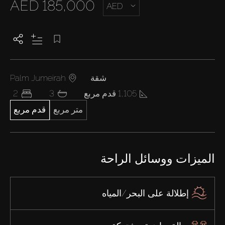
AED 185,000
AED
Palm Jumeirah
شقة
2
3
1,105 قدم مربع
قدم مربع
متر مربع
الميزات ووسائل الراحة
إطلالة على البحر/المياه