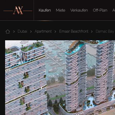
Kaufen
Miete
Verkaufen
Off-Plan
A
Dubai
Apartment
Emaar Beachfront
Damac Bay I