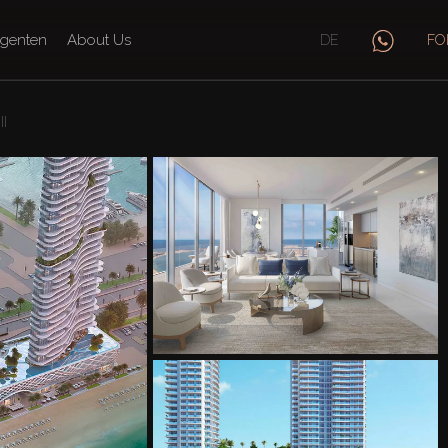
genten
About Us
DE
FO
I