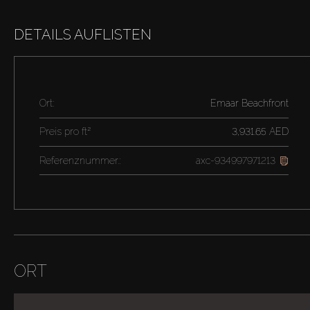
DETAILS AUFLISTEN
Ort:
Emaar Beachfront
Preis pro
ft²
3,931.65 AED
Referenznummer.:
axc-934997971213
ORT