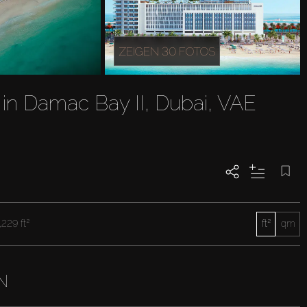
ZEIGEN 30 FOTOS
in Damac Bay II, Dubai, VAE
,229 ft²
ft²
qm
N