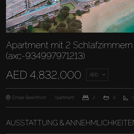
Apartment mit 2 Schlafzimmern 
(axc-934997971213)
AED 4,832,000
AED
Emaar Beachfront
Apartment
2
3
1
AUSSTATTUNG & ANNEHMLICHKEITE