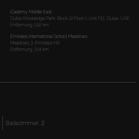
iCademy Middle East
Dubai Knowledge Park, Block 12,Floor 1, Unit F12, Dubai, UAE
Entfernung:
1.92 km
Emirates International School Meadows
Meadows 3, Emirates Hill
Entfernung:
3.14 km
Badezimmer:
2