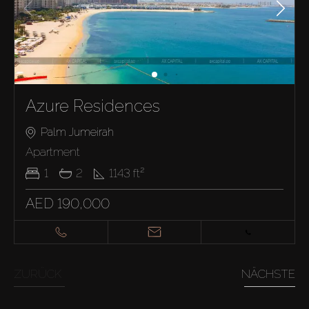
Azure Residences
Palm Jumeirah
Apartment
1
2
1143
ft²
AED 190,000
ZURÜCK
NÄCHSTE