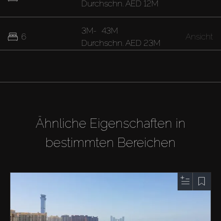
Durchschn.
AED 12M
3M
-
43M
6
Ansicht
Durchschn.
AED 23M
16M
-
42M
7
Ansicht
Durchschn.
AED 29M
Ähnliche Eigenschaften in
bestimmten Bereichen