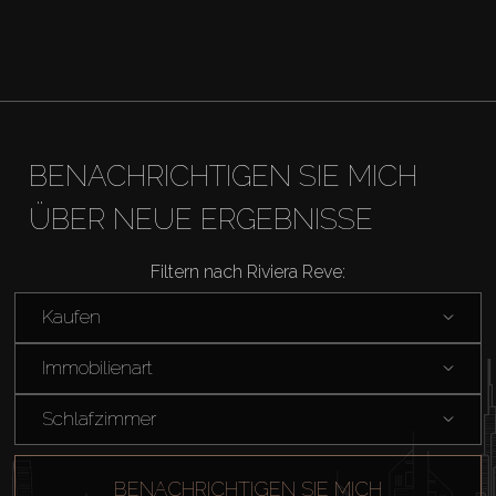
Kaufen
Miete
Verkaufen
BENACHRICHTIGEN SIE MICH
Off-Plan
ÜBER NEUE ERGEBNISSE
Filtern nach Riviera Reve:
Agenten
Kaufen
About Us
Immobilienart
Schlafzimmer
BENACHRICHTIGEN SIE MICH