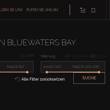
LGEN SIE UNS
RUFEN SIE UNS AN
N BLUEWATERS BAY
QM
FT²
Währung
GBP
CNY
EUR
AED
USD
Max
min
Max
SUCHE
Alle Filter zurücksetzen