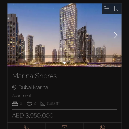
Marina Shores
Dubai Marina
Apartment
2
2
1190
ft²
AED 3,950,000