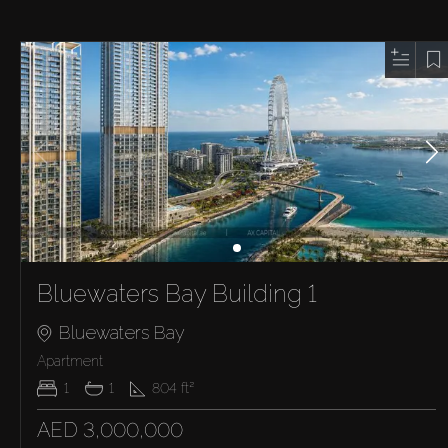
Bluewaters Bay Building 1
Bluewaters Bay
Apartment
1
1
804
ft²
AED 3,000,000