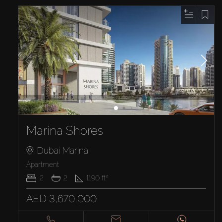
Marina Shores
Dubai Marina
Apartment
2
2
1190
ft²
AED 3,670,000