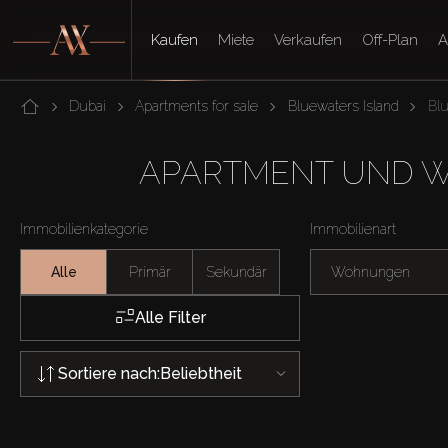
Kaufen
Miete
Verkaufen
Off-Plan
A
Dubai
Apartments for sale
Bluewaters Island
Bl
APARTMENT UND W
Immobilienkategorie
Immobilienart
Alle
Primär
Sekundär
Wohnungen
Alle Filter
Sortiere nach:
Beliebtheit