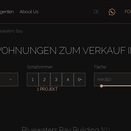
genten
About Us
DE
FO
uewaters Bay
OHNUNGEN ZUM VERKAUF I
Schlafzimmer
Fläche
1
2
3
4
5+
min
1 PROJEKT
Bluewaters Bay Building 1
(1)